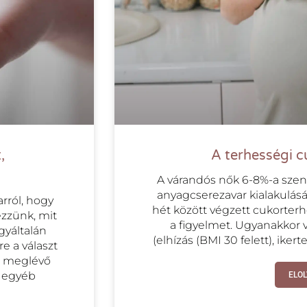
,
A terhességi 
A várandós nők 6-8%-a szen
anyagcserezavar kialakulásá
rról, hogy
hét között végzett cukorterhe
ezzünk, mit
a figyelmet. Ugyanakkor 
gyáltalán
(elhízás (BMI 30 felett), ikert
e a választ
, meglévő
k egyéb
ELO