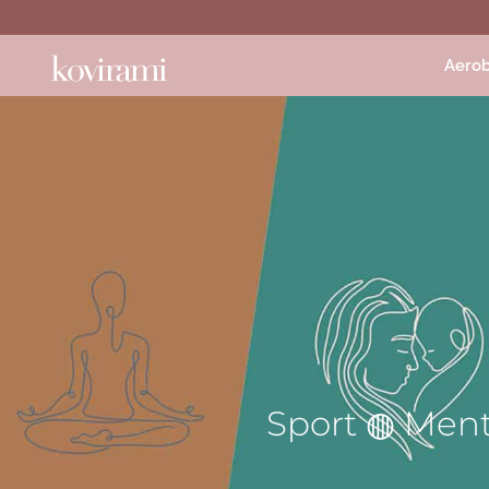
Aerob
Sport ◍ Ment