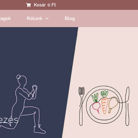
Kosár
0 Ft
agok
Rólunk
Blog
ezés