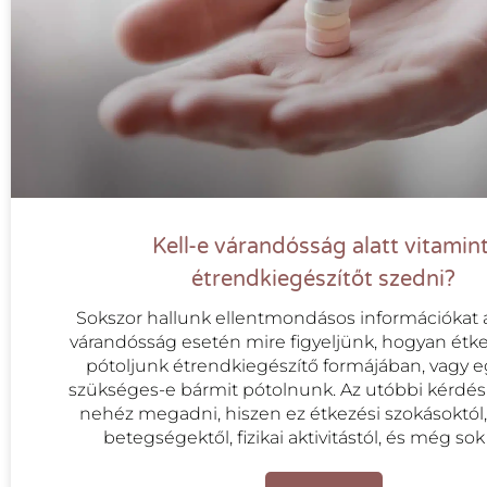
Kell-e várandósság alatt vitamint
étrendkiegészítőt szedni?
Sokszor hallunk ellentmondásos információkat a
várandósság esetén mire figyeljünk, hogyan étk
pótoljunk étrendkiegészítő formájában, vagy e
szükséges-e bármit pótolnunk. Az utóbbi kérdésr
nehéz megadni, hiszen ez étkezési szokásoktól
betegségektől, fizikai aktivitástól, és még so