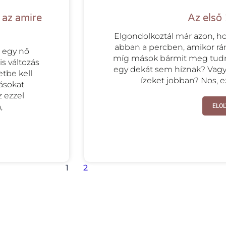
 az amire
Az első
Elgondolkoztál már azon, h
abban a percben, amikor rán
t egy nő
míg mások bármit meg tudna
is változás
egy dekát sem híznak? Vagy
tbe kell
ízeket jobban? Nos, 
ásokat
 ezzel
,
ELO
1
2