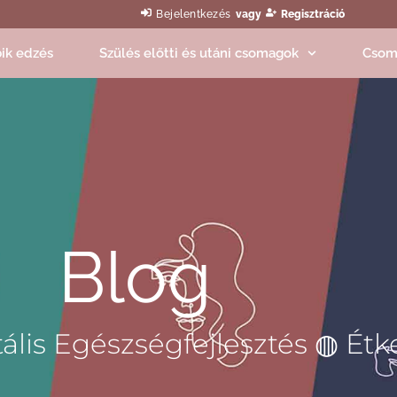
Bejelentkezés
vagy
Regisztráció
ik edzés
Szülés előtti és utáni csomagok
Csom
Blog
ális Egészségfejlesztés ◍ Étk