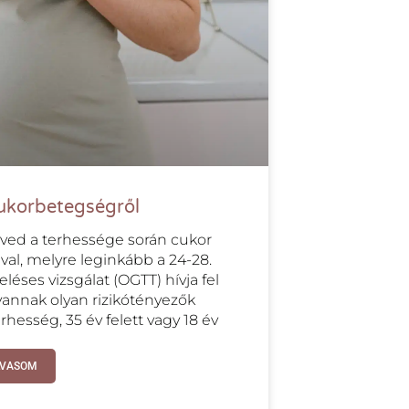
cukorbetegségről
ved a terhessége során cukor
val, melyre leginkább a 24-28.
léses vizsgálat (OGTT) hívja fel
vannak olyan rizikótényezők
erhesség, 35 év felett vagy 18 év
LVASOM