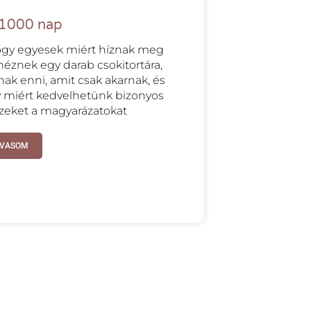
 1000 nap
ogy egyesek miért híznak meg
éznek egy darab csokitortára,
k enni, amit csak akarnak, és
 miért kedvelhetünk bizonyos
ezeket a magyarázatokat
LVASOM