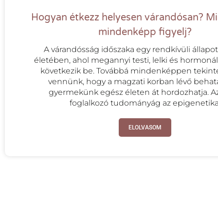
Hogyan étkezz helyesen várandósan? Mi
mindenképp figyelj?
A várandósság időszaka egy rendkívüli állapo
életében, ahol megannyi testi, lelki és hormonál
következik be. Továbbá mindenképpen tekinte
vennünk, hogy a magzati korban lévő behat
gyermekünk egész életen át hordozhatja. Az
foglalkozó tudományág az epigenetika
ELOLVASOM