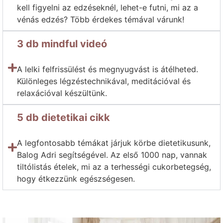
kell figyelni az edzéseknél, lehet-e futni, mi az a
vénás edzés? Több érdekes témával várunk!
3 db mindful videó
A lelki felfrissülést és megnyugvást is átélheted.
Különleges légzéstechnikával, meditációval és
relaxációval készültünk.
5 db dietetikai cikk
A legfontosabb témákat járjuk körbe dietetikusunk,
Balog Adri segítségével. Az első 1000 nap, vannak
tiltólistás ételek, mi az a terhességi cukorbetegség,
hogy étkezzünk egészségesen.