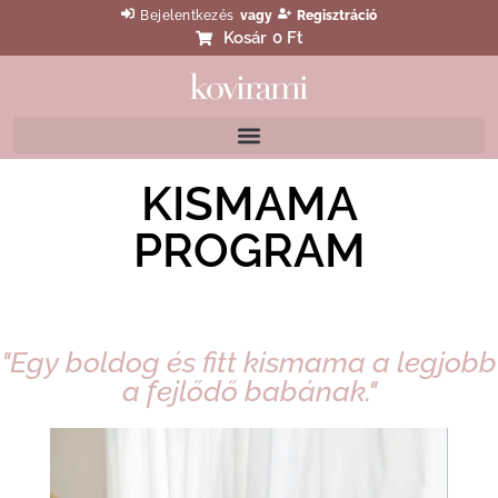
Bejelentkezés
vagy
Regisztráció
Kosár
0 Ft
KISMAMA
PROGRAM
"Egy boldog és fitt kismama a legjobb
a fejlődő babának."