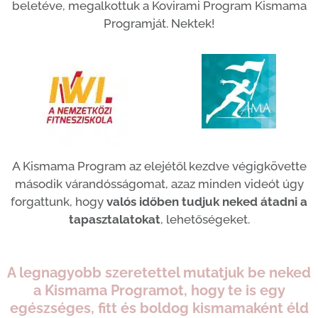
beletéve, megalkottuk a Kovirami Program Kismama
Programját. Nektek!
A Kismama Program az elejétől kezdve végigkövette
második várandósságomat, azaz minden videót úgy
forgattunk, hogy
valós időben tudjuk neked átadni a
tapasztalatokat
, lehetőségeket.
A legnagyobb szeretettel mutatjuk be neked
a Kismama Programot, hogy te is egy
egészséges, fitt és boldog kismamaként éld