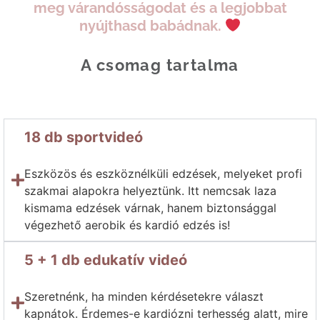
meg várandósságodat és a legjobbat
nyújthasd babádnak.
A csomag tartalma
18 db sportvideó
Eszközös és eszköznélküli edzések, melyeket profi
szakmai alapokra helyeztünk. Itt nemcsak laza
kismama edzések várnak, hanem biztonsággal
végezhető aerobik és kardió edzés is!
5 + 1 db edukatív videó
Szeretnénk, ha minden kérdésetekre választ
kapnátok. Érdemes-e kardiózni terhesség alatt, mire