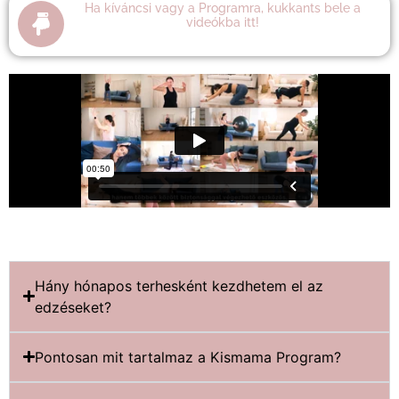
Ha kíváncsi vagy a Programra, kukkants bele a
videókba itt!
Hány hónapos terhesként kezdhetem el az
edzéseket?
Pontosan mit tartalmaz a Kismama Program?