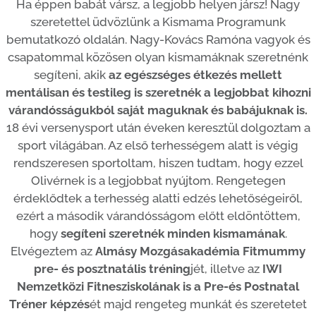
Ha éppen babát vársz, a legjobb helyen jársz! Nagy
szeretettel üdvözlünk a Kismama Programunk
bemutatkozó oldalán. Nagy-Kovács Ramóna vagyok és
csapatommal közösen olyan kismamáknak szeretnénk
segíteni, akik
az egészséges étkezés mellett
mentálisan és testileg is szeretnék a legjobbat kihozni
várandósságukból saját maguknak és babájuknak is.
18 évi versenysport után éveken keresztül dolgoztam a
sport világában. Az első terhességem alatt is végig
rendszeresen sportoltam, hiszen tudtam, hogy ezzel
Olivérnek is a legjobbat nyújtom. Rengetegen
érdeklődtek a terhesség alatti edzés lehetőségeiről,
ezért a második várandósságom előtt eldöntöttem,
hogy
segíteni szeretnék minden kismamának
.
Elvégeztem az
Almásy Mozgásakadémia Fitmummy
pre- és posztnatális tréning
jét, illetve az
IWI
Nemzetközi Fitnesziskolának is a Pre-és Postnatal
Tréner képzés
ét majd rengeteg munkát és szeretetet