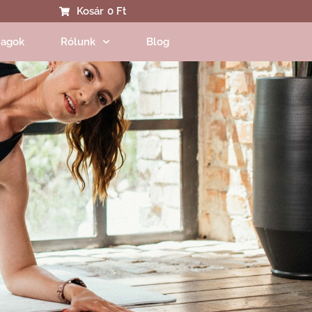
Kosár
0 Ft
agok
Rólunk
Blog