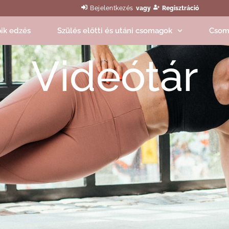
Bejelentkezés
vagy
Regisztráció
ik edzés
Szülés előtti és utáni csomagok
Csom
Videótár