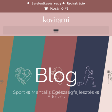
Bejelentkezés
vagy
Regisztráció
Kosár
0 Ft
Blog
Sport ◍ Mentális Egészségfejlesztés ◍
Étkezés