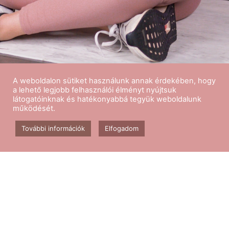
A weboldalon sütiket használunk annak érdekében, hogy
a lehető legjobb felhasználói élményt nyújtsuk
látogatóinknak és hatékonyabbá tegyük weboldalunk
működését.
Kövess minket
További információk
Elfogadom
Aerobik edzés
Csomagok
Kapcsolat
Blog
GY.I.K.
ÁSZF