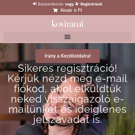
Bejelentkezés
vagy
Regisztráció
Kosár
0 Ft
Irány a Kezdőoldalra!
Sikeres regisztráció!
Kérjük nézd meg e-mail
fiókod, ahol elküldtük
neked visszaigazoló e-
mailünket és ideiglenes
jelszavadat is.