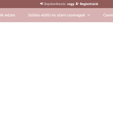
Bejelentkezés
vagy
Regisztráció
ik edzés
Szülés előtti és utáni csomagok
Csom