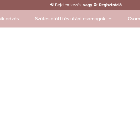
Bejelentkezés
vagy
Regisztráció
ik edzés
Szülés előtti és utáni csomagok
Csom