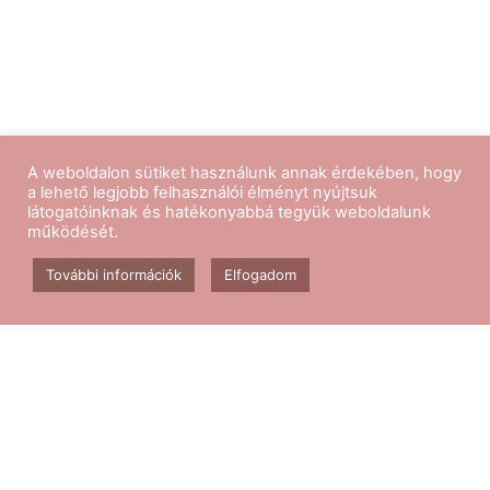
A weboldalon sütiket használunk annak érdekében, hogy
a lehető legjobb felhasználói élményt nyújtsuk
látogatóinknak és hatékonyabbá tegyük weboldalunk
működését.
Kövess minket
További információk
Elfogadom
Aerobik edzés
Csomagok
Kapcsolat
Blog
GY.I.K.
ÁSZF