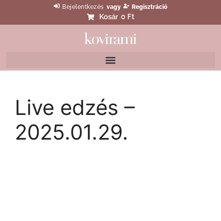
Bejelentkezés
vagy
Regisztráció
Kosár
0 Ft
Live edzés –
2025.01.29.