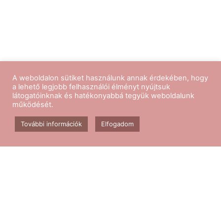
A weboldalon sütiket használunk annak érdekében, hogy
a lehető legjobb felhasználói élményt nyújtsuk
látogatóinknak és hatékonyabbá tegyük weboldalunk
működését.
Kövess minket
További információk
Elfogadom
Aerobik edzés
Csomagok
Kapcsolat
Blog
GY.I.K.
ÁSZF