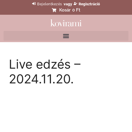
Bejelentkezés
vagy
Regisztráció
Kosár
0 Ft
Live edzés –
2024.11.20.