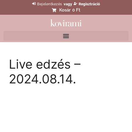
Bejelentkezés
vagy
Regisztráció
Kosár
0 Ft
Live edzés –
2024.08.14.