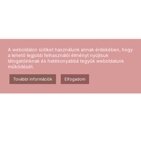
A weboldalon sütiket használunk annak érdekében, hogy
a lehető legjobb felhasználói élményt nyújtsuk
látogatóinknak és hatékonyabbá tegyük weboldalunk
működését.
Kövess minket
További információk
Elfogadom
Aerobik edzés
Csomagok
Kapcsolat
Blog
GY.I.K.
ÁSZF