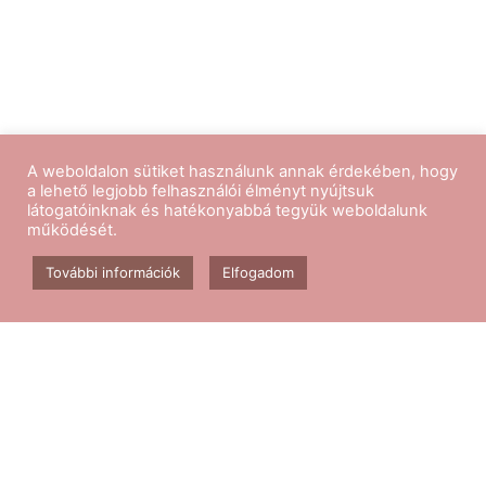
A weboldalon sütiket használunk annak érdekében, hogy
a lehető legjobb felhasználói élményt nyújtsuk
látogatóinknak és hatékonyabbá tegyük weboldalunk
működését.
Kövess minket
További információk
Elfogadom
Aerobik edzés
Csomagok
Kapcsolat
Blog
GY.I.K.
ÁSZF