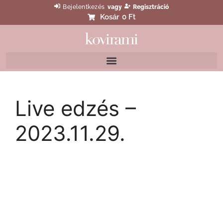
Bejelentkezés
vagy
Regisztráció
Kosár
0 Ft
Live edzés –
2023.11.29.