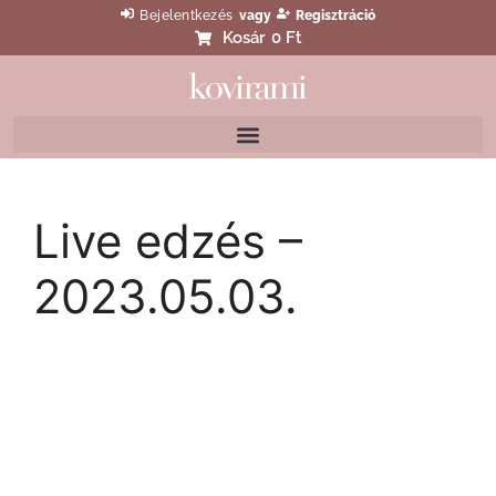
Bejelentkezés
vagy
Regisztráció
Kosár
0 Ft
Live edzés –
2023.05.03.