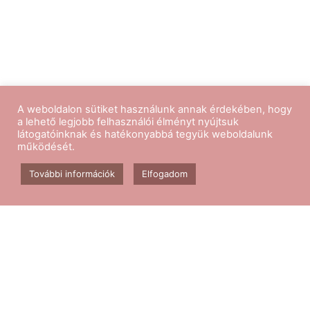
A weboldalon sütiket használunk annak érdekében, hogy
a lehető legjobb felhasználói élményt nyújtsuk
látogatóinknak és hatékonyabbá tegyük weboldalunk
működését.
Kövess minket
További információk
Elfogadom
Aerobik edzés
Csomagok
Kapcsolat
Blog
GY.I.K.
ÁSZF