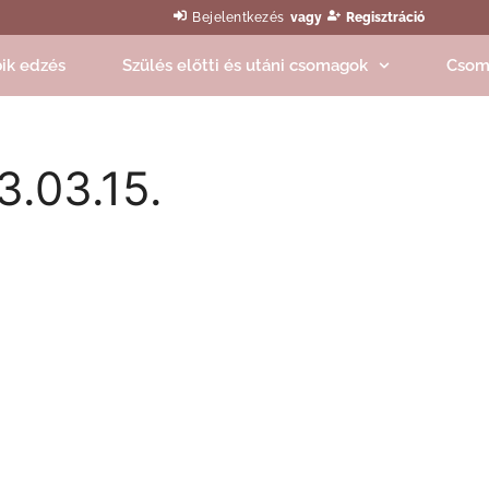
Bejelentkezés
vagy
Regisztráció
ik edzés
Szülés előtti és utáni csomagok
Csom
3.03.15.