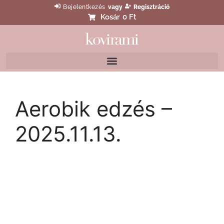
Bejelentkezés
vagy
Regisztráció
Kosár
0 Ft
Aerobik edzés –
2025.11.13.