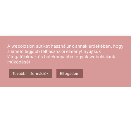
A weboldalon sütiket használunk annak érdekében, hogy
a lehető legjobb felhasználói élményt nyújtsuk
látogatóinknak és hatékonyabbá tegyük weboldalunk
működését.
Kövess minket
További információk
Elfogadom
Aerobik edzés
Csomagok
Kapcsolat
Blog
GY.I.K.
ÁSZF