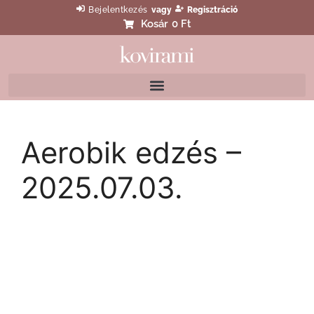
Bejelentkezés
vagy
Regisztráció
Kosár
0 Ft
Aerobik edzés –
2025.07.03.