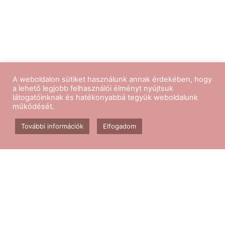
A weboldalon sütiket használunk annak érdekében, hogy
a lehető legjobb felhasználói élményt nyújtsuk
látogatóinknak és hatékonyabbá tegyük weboldalunk
működését.
Kövess minket
További információk
Elfogadom
Aerobik edzés
Csomagok
Kapcsolat
Blog
GY.I.K.
ÁSZF