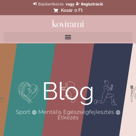
Bejelentkezés
vagy
Regisztráció
Kosár
0 Ft
Blog
Sport ◍ Mentális Egészségfejlesztés ◍
Étkezés