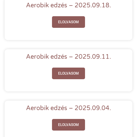
Aerobik edzés – 2025.09.18.
ELOLVASOM
Aerobik edzés – 2025.09.11.
ELOLVASOM
Aerobik edzés – 2025.09.04.
ELOLVASOM