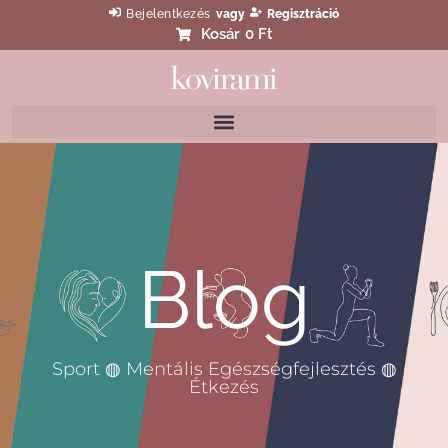
Bejelentkezés
vagy
Regisztráció
Kosár
0 Ft
Blog
Sport ◍ Mentális Egészségfejlesztés ◍
Étkezés