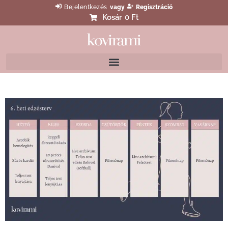
Bejelentkezés
vagy
Regisztráció
Kosár
0 Ft