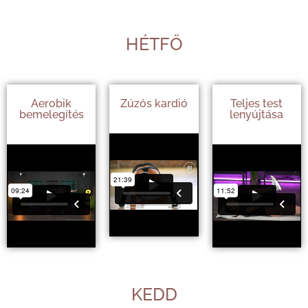
HÉTFŐ
Aerobik
Zúzós kardió
Teljes test
bemelegítés
lenyújtása
KEDD