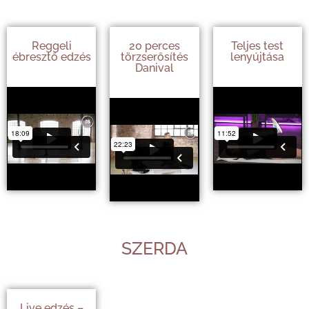
Reggeli
20 perces
Teljes test
ébresztő edzés
törzserősítés
lenyújtása
Danival
SZERDA
Live edzés –