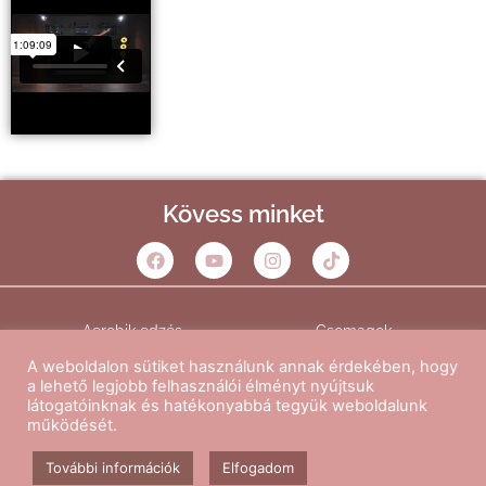
Kövess minket
Aerobik edzés
Csomagok
A weboldalon sütiket használunk annak érdekében, hogy
Kapcsolat
Blog
a lehető legjobb felhasználói élményt nyújtsuk
látogatóinknak és hatékonyabbá tegyük weboldalunk
GY.I.K.
ÁSZF
működését.
További információk
Elfogadom