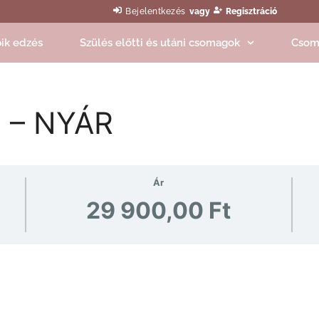
Bejelentkezés
vagy
Regisztráció
ik edzés
Szülés előtti és utáni csomagok
Csom
 – NYÁR
Ár
29 900,00 Ft