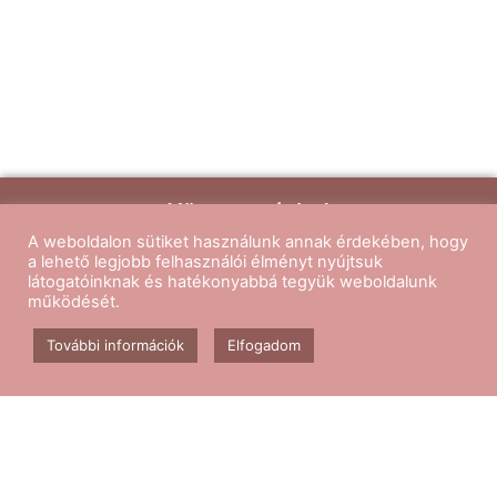
Kövess minket
A weboldalon sütiket használunk annak érdekében, hogy
a lehető legjobb felhasználói élményt nyújtsuk
látogatóinknak és hatékonyabbá tegyük weboldalunk
működését.
Aerobik edzés
Csomagok
További információk
Elfogadom
Kapcsolat
Blog
GY.I.K.
ÁSZF