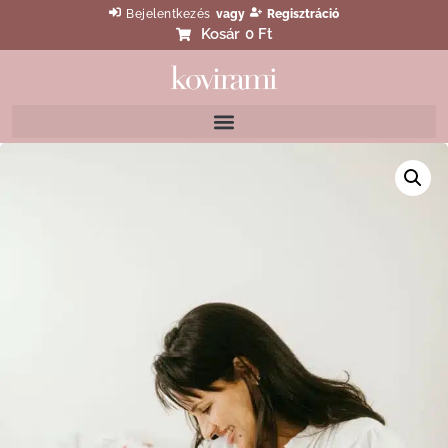
Bejelentkezés
vagy
Regisztráció
Kosár
0 Ft