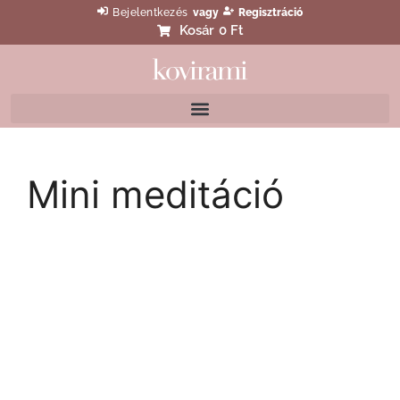
Bejelentkezés
vagy
Regisztráció
Kosár
0 Ft
Mini meditáció