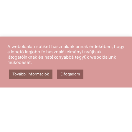
A weboldalon sütiket használunk annak érdekében, hogy
a lehető legjobb felhasználói élményt nyújtsuk
látogatóinknak és hatékonyabbá tegyük weboldalunk
működését.
Kövess minket
További információk
Elfogadom
Aerobik edzés
Csomagok
Kapcsolat
Blog
GY.I.K.
ÁSZF