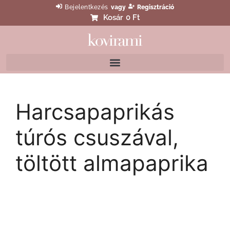
Bejelentkezés
vagy
Regisztráció
Kosár
0 Ft
Harcsapaprikás
túrós csuszával,
töltött almapaprika