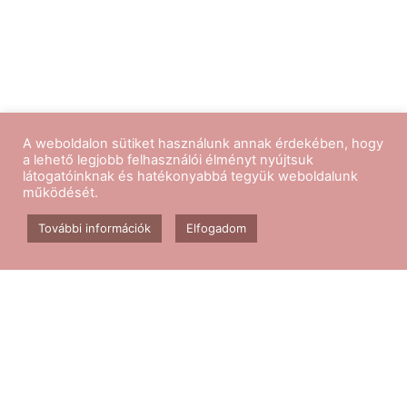
A weboldalon sütiket használunk annak érdekében, hogy
a lehető legjobb felhasználói élményt nyújtsuk
látogatóinknak és hatékonyabbá tegyük weboldalunk
működését.
Kövess minket
További információk
Elfogadom
Aerobik edzés
Csomagok
Kapcsolat
Blog
GY.I.K.
ÁSZF