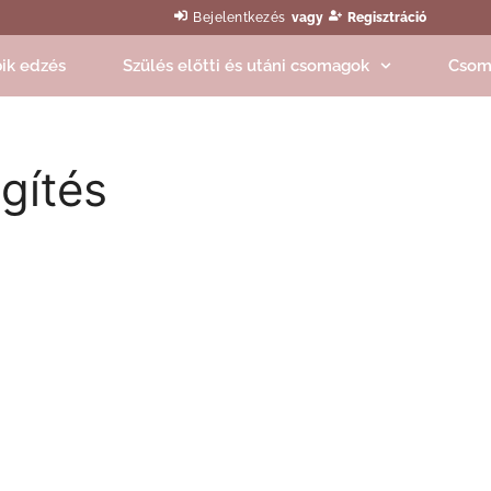
Bejelentkezés
vagy
Regisztráció
ik edzés
Szülés előtti és utáni csomagok
Csom
gítés