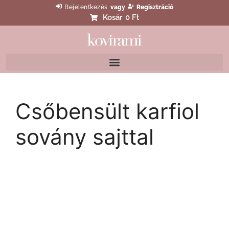
Bejelentkezés
vagy
Regisztráció
Kosár
0 Ft
Csőbensült karfiol
sovány sajttal