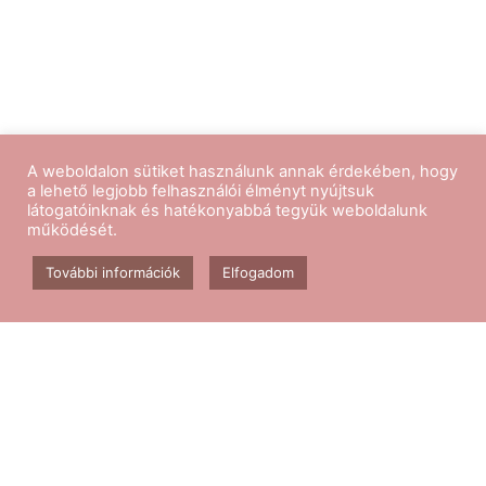
A weboldalon sütiket használunk annak érdekében, hogy
a lehető legjobb felhasználói élményt nyújtsuk
látogatóinknak és hatékonyabbá tegyük weboldalunk
működését.
Kövess minket
További információk
Elfogadom
Aerobik edzés
Csomagok
Kapcsolat
Blog
GY.I.K.
ÁSZF