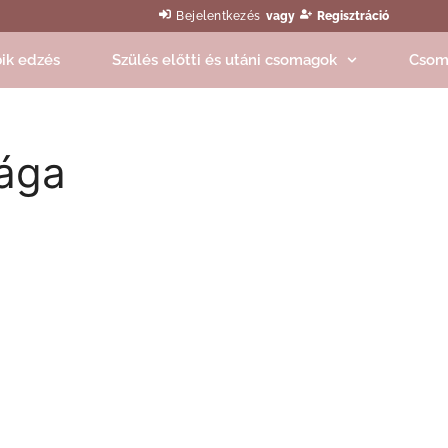
Bejelentkezés
vagy
Regisztráció
ik edzés
Szülés előtti és utáni csomagok
Csom
sága