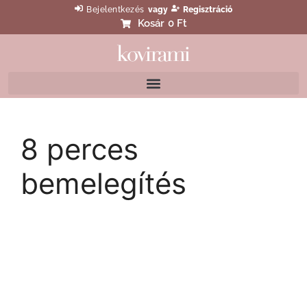
Bejelentkezés
vagy
Regisztráció
Kosár
0 Ft
8 perces
bemelegítés