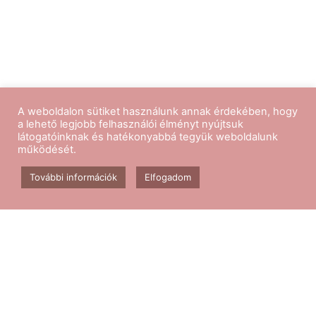
A weboldalon sütiket használunk annak érdekében, hogy
a lehető legjobb felhasználói élményt nyújtsuk
látogatóinknak és hatékonyabbá tegyük weboldalunk
működését.
Kövess minket
További információk
Elfogadom
Aerobik edzés
Csomagok
Kapcsolat
Blog
GY.I.K.
ÁSZF