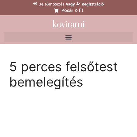
Bejelentkezés
vagy
Regisztráció
Kosár
0 Ft
5 perces felsőtest
bemelegítés