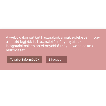
A weboldalon sütiket használunk annak érdekében, hogy
a lehető legjobb felhasználói élményt nyújtsuk
látogatóinknak és hatékonyabbá tegyük weboldalunk
működését.
Kövess minket
További információk
Elfogadom
Aerobik edzés
Csomagok
Kapcsolat
Blog
GY.I.K.
ÁSZF