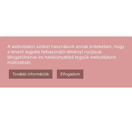
A weboldalon sütiket használunk annak érdekében, hogy
a lehető legjobb felhasználói élményt nyújtsuk
látogatóinknak és hatékonyabbá tegyük weboldalunk
működését.
Kövess minket
További információk
Elfogadom
Aerobik edzés
Csomagok
Kapcsolat
Blog
GY.I.K.
ÁSZF