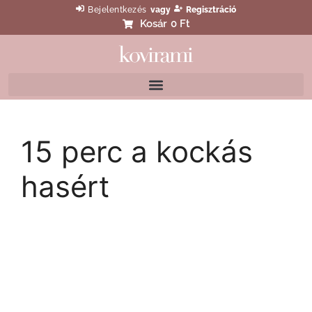
Bejelentkezés
vagy
Regisztráció
Kosár
0 Ft
15 perc a kockás
hasért