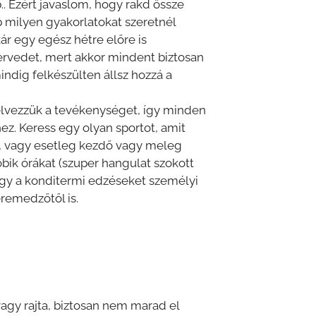
. Ezért javaslom, hogy rakd össze
p milyen gyakorlatokat szeretnél
ár egy egész hétre előre is
stervedet, mert akkor mindent biztosan
ndig felkészülten állsz hozzá a
lvezzük a tevékenységet, így minden
z. Keress egy olyan sportot, amit
z, vagy esetleg kezdő vagy meleg
obik órákat (szuper hangulat szokott
vagy a konditermi edzéseket személyi
eremedzőtől is.
 vagy rajta, biztosan nem marad el