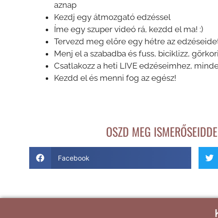
aznap
Kezdj egy átmozgató edzéssel
Íme egy szuper videó rá, kezdd el ma! :)
Tervezd meg előre egy hétre az edzéseidet
Menj el a szabadba és fuss, biciklizz, görkori
Csatlakozz a heti LIVE edzéseimhez, mind
Kezdd el és menni fog az egész!
OSZD MEG ISMERŐSEIDDEL
Facebook