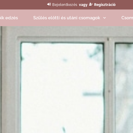
Bejelentkezés
vagy
Regisztráció
ik edzés
Szülés előtti és utáni csomagok
Csom