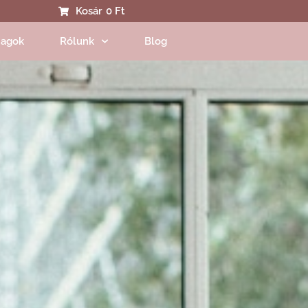
Kosár
0 Ft
agok
Rólunk
Blog