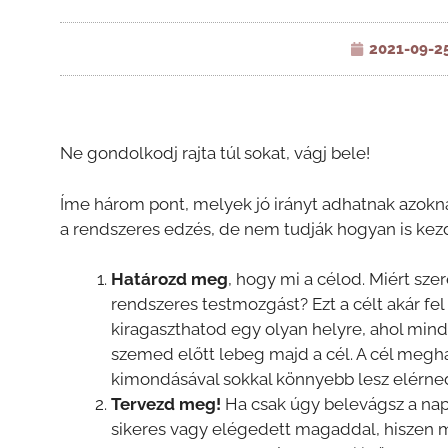
2021-09-2
Ne gondolkodj rajta túl sokat, vágj bele!
Íme három pont, melyek jó irányt adhatnak azokna
a rendszeres edzés, de nem tudják hogyan is kez
Határozd meg
, hogy mi a célod. Miért sz
rendszeres testmozgást? Ezt a célt akár fel
kiragaszthatod egy olyan helyre, ahol minde
szemed előtt lebeg majd a cél. A cél megha
kimondásával sokkal könnyebb lesz elérned 
Tervezd meg!
Ha csak úgy belevágsz a nap
sikeres vagy elégedett magaddal, hiszen m