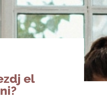
zdj el
ni?