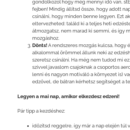
gondolkozol hogy még mennyi idő van, stb.
fejben! Mindig állítsd össze, hogy adott na
csinálni, hogy minden benne legyen. Ezt ak
eltervezheted: találd ki a teljes heti edzé
átmozgatsz, nem marad ki semmi, és így mi
mozgáshoz.
Dönts!
A rendszeres mozgás kulcsa, hogy é
alkalommal örömmel állunk neki az edzéshe
szeretsz csinálni. Ha még nem tudod mi e
szívvel javaslom csajoknak a csoportos aer
lenni és nagyon motiváló a környezet is) 
edzővel, de bátran kérhetsz segítséget a t
Legyen a mai nap, amikor elkezdesz edzeni!
Pár tipp a kezdéshez:
időzítsd reggelre, így már a nap elején túl