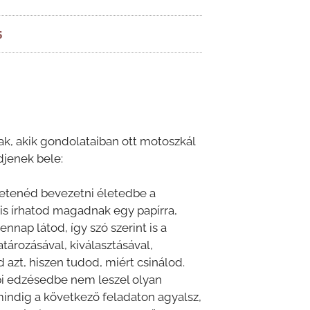
5
k, akik gondolataiban ott motoszkál
djenek bele:
eretenéd bevezetni életedbe a
 is írhatod magadnak egy papírra,
nnap látod, így szó szerint is a
tározásával, kiválasztásával,
azt, hiszen tudod, miért csinálod.
i edzésedbe nem leszel olyan
indig a következő feladaton agyalsz,