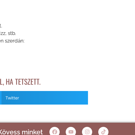
.
zz, stb.
en szerdán:
, HA TETSZETT.
Twitter
Kövess minket