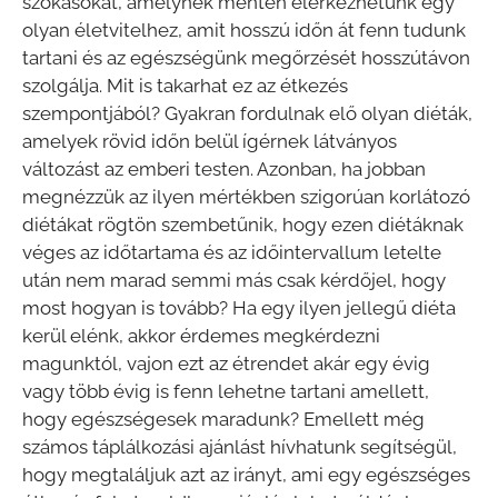
szokásokat, amelynek mentén elérkezhetünk egy
olyan életvitelhez, amit hosszú időn át fenn tudunk
tartani és az egészségünk megőrzését hosszútávon
szolgálja. Mit is takarhat ez az étkezés
szempontjából? Gyakran fordulnak elő olyan diéták,
amelyek rövid időn belül ígérnek látványos
változást az emberi testen. Azonban, ha jobban
megnézzük az ilyen mértékben szigorúan korlátozó
diétákat rögtön szembetűnik, hogy ezen diétáknak
véges az időtartama és az időintervallum letelte
után nem marad semmi más csak kérdőjel, hogy
most hogyan is tovább? Ha egy ilyen jellegű diéta
kerül elénk, akkor érdemes megkérdezni
magunktól, vajon ezt az étrendet akár egy évig
vagy több évig is fenn lehetne tartani amellett,
hogy egészségesek maradunk? Emellett még
számos táplálkozási ajánlást hívhatunk segítségül,
hogy megtaláljuk azt az irányt, ami egy egészséges