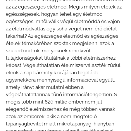
az az egészséges életmód. Mégis milyen ételek az
egészségesek, hogyan lehet egy életmód
egészséges, mitől válik végül életmóddá és vajon
az életmódváltás egy soha véget nem érő diétát
takarhat? Az egészséges életmód és egészséges
ételek témakörében szoktak megjelenni azok a
szuperfood-ok, melyeknek rendkívüli
tulajdonságokat titulálnak a többi élelmiszerhez
képest. Végeláthatatlan élelmiszerválaszték zúdul
elénk a nap bármelyik órájában legalább
ugyanekkora mennyiségű információval együtt,
amely irányt akar mutatni ebben a
végeláthatatlannak tűnő információtengerben. S
mégis több mint 820 millió ember nem jut
elegendő élelmiszerhez és még többen vannak
azok az emberek, akik a nem megfelelő
tápanyagbevitel miatt mikrotápanyag-hiányban
szenvednek vagy éppen valamilyen étkezéssel