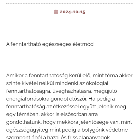
2024-10-15
A fenntartható egészséges életmód
Amikor a fenntarthatóság kerül elő, mint téma akkor
szinte kivétel nélkül mindenki az ökológiai
fenntarthatóságra, üvegházhatásra, megújuló
energiaforrásokra gondol először. Ha pedig a
fenntarthatóság az étkezéssel együtt jelenik meg
egy témában, akkor is elsősorban arra
gondolhatunk, hogy mekkora jelentősége van, mint
egészségügyileg mint pedig a bolygónk védelme
szempontjából a hazai és friss alapanyagok