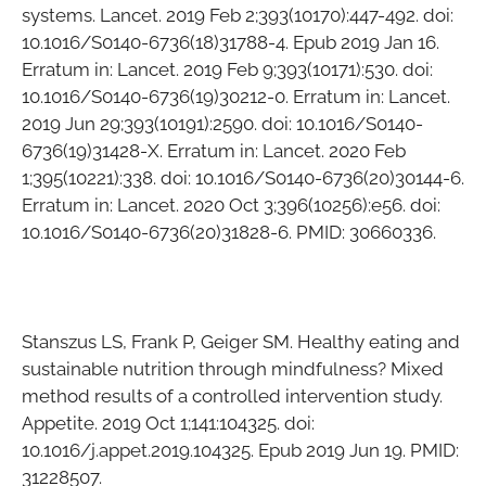
systems. Lancet. 2019 Feb 2;393(10170):447-492. doi:
10.1016/S0140-6736(18)31788-4. Epub 2019 Jan 16.
Erratum in: Lancet. 2019 Feb 9;393(10171):530. doi:
10.1016/S0140-6736(19)30212-0. Erratum in: Lancet.
2019 Jun 29;393(10191):2590. doi: 10.1016/S0140-
6736(19)31428-X. Erratum in: Lancet. 2020 Feb
1;395(10221):338. doi: 10.1016/S0140-6736(20)30144-6.
Erratum in: Lancet. 2020 Oct 3;396(10256):e56. doi:
10.1016/S0140-6736(20)31828-6. PMID: 30660336.
Stanszus LS, Frank P, Geiger SM. Healthy eating and
sustainable nutrition through mindfulness? Mixed
method results of a controlled intervention study.
Appetite. 2019 Oct 1;141:104325. doi:
10.1016/j.appet.2019.104325. Epub 2019 Jun 19. PMID:
31228507.