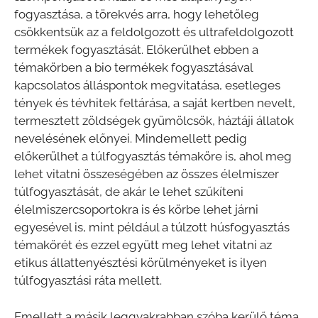
fogyasztása, a törekvés arra, hogy lehetőleg
csökkentsük az a feldolgozott és ultrafeldolgozott
termékek fogyasztását. Előkerülhet ebben a
témakörben a bio termékek fogyasztásával
kapcsolatos álláspontok megvitatása, esetleges
tények és tévhitek feltárása, a saját kertben nevelt,
termesztett zöldségek gyümölcsök, háztáji állatok
nevelésének előnyei. Mindemellett pedig
előkerülhet a túlfogyasztás témaköre is, ahol meg
lehet vitatni összeségében az összes élelmiszer
túlfogyasztását, de akár le lehet szűkíteni
élelmiszercsoportokra is és körbe lehet járni
egyesével is, mint például a túlzott húsfogyasztás
témakörét és ezzel együtt meg lehet vitatni az
etikus állattenyésztési körülményeket is ilyen
túlfogyasztási ráta mellett.
Emellett a másik leggyakrabban szóba kerülő téma