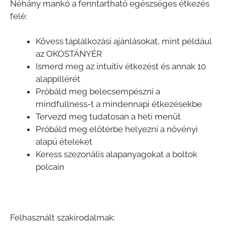
Néhány mankó a fenntartható egészséges étkezés
felé:
Kövess táplálkozási ajánlásokat, mint például
az OKOSTÁNYÉR
Ismerd meg az intuitív étkezést és annak 10
alappillérét
Próbáld meg belecsempészni a
mindfullness-t a mindennapi étkezésekbe
Tervezd meg tudatosan a heti menüt
Próbáld meg előtérbe helyezni a növényi
alapú ételeket
Keress szezonális alapanyagokat a boltok
polcain
Felhasznált szakirodalmak: