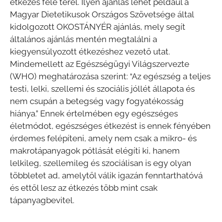
étkezés fele terel. Ilyen ajánlás lehet például a
Magyar Dietetikusok Országos Szövetsége által
kidolgozott OKOSTÁNYÉR ajánlás, mely segít
általános ajánlás mentén megtalálni a
kiegyensúlyozott étkezéshez vezető utat.
Mindemellett az Egészségügyi Világszervezte
(WHO) meghatározása szerint: “Az egészség a teljes
testi, lelki, szellemi és szociális jóllét állapota és
nem csupán a betegség vagy fogyatékosság
hiánya.” Ennek értelmében egy egészséges
életmódot, egészséges étkezést is ennek fényében
érdemes felépíteni, amely nem csak a mikro- és
makrotápanyagok pótlását elégíti ki, hanem
lelkileg, szellemileg és szociálisan is egy olyan
többletet ad, amelytől válik igazán fenntarthatóvá
és ettől lesz az étkezés több mint csak
tápanyagbevitel.