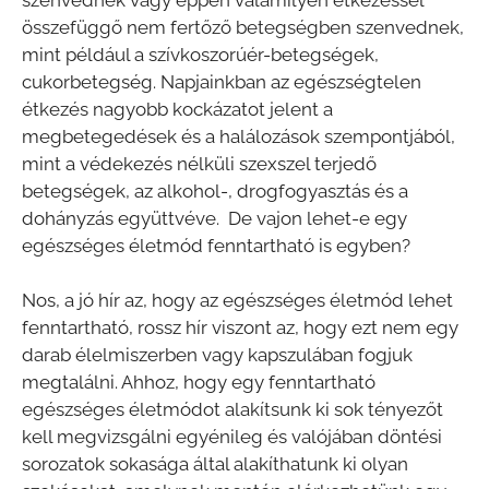
összefüggő nem fertőző betegségben szenvednek,
mint például a szívkoszorúér-betegségek,
cukorbetegség. Napjainkban az egészségtelen
étkezés nagyobb kockázatot jelent a
megbetegedések és a halálozások szempontjából,
mint a védekezés nélküli szexszel terjedő
betegségek, az alkohol-, drogfogyasztás és a
dohányzás együttvéve. De vajon lehet-e egy
egészséges életmód fenntartható is egyben?
Nos, a jó hír az, hogy az egészséges életmód lehet
fenntartható, rossz hír viszont az, hogy ezt nem egy
darab élelmiszerben vagy kapszulában fogjuk
megtalálni. Ahhoz, hogy egy fenntartható
egészséges életmódot alakítsunk ki sok tényezőt
kell megvizsgálni egyénileg és valójában döntési
sorozatok sokasága által alakíthatunk ki olyan