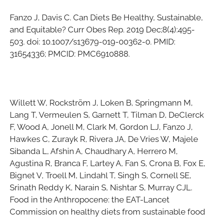
Fanzo J, Davis C. Can Diets Be Healthy, Sustainable,
and Equitable? Curr Obes Rep. 2019 Dec;8(4):495-
503. doi: 10.1007/s13679-019-00362-0. PMID:
31654336; PMCID: PMC6910888.
Willett W, Rockström J, Loken B, Springmann M,
Lang T, Vermeulen S, Garnett T, Tilman D, DeClerck
F, Wood A, Jonell M, Clark M, Gordon LJ, Fanzo J,
Hawkes C, Zurayk R, Rivera JA, De Vries W, Majele
Sibanda L, Afshin A, Chaudhary A, Herrero M,
Agustina R, Branca F, Lartey A, Fan S, Crona B, Fox E,
Bignet V, Troell M, Lindahl T, Singh S, Cornell SE,
Srinath Reddy K, Narain S, Nishtar S, Murray CJL.
Food in the Anthropocene: the EAT-Lancet
Commission on healthy diets from sustainable food