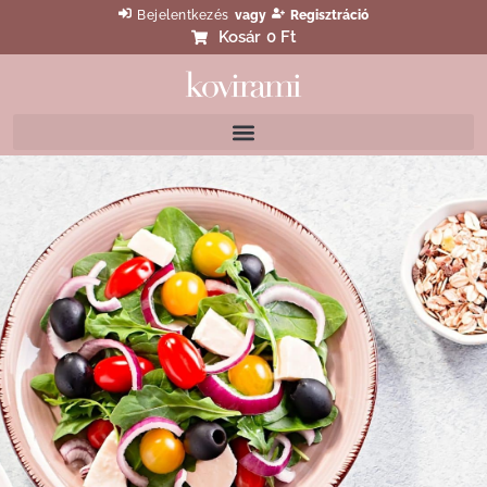
Bejelentkezés
vagy
Regisztráció
Kosár
0 Ft