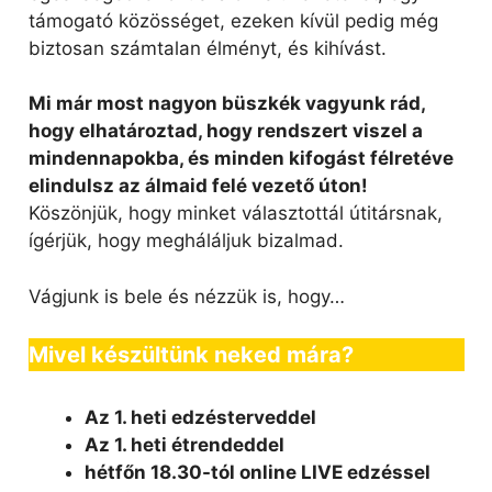
támogató közösséget, ezeken kívül pedig még
biztosan számtalan élményt, és kihívást.
Mi már most nagyon büszkék vagyunk rád,
hogy elhatároztad, hogy rendszert viszel a
mindennapokba, és minden kifogást félretéve
elindulsz az álmaid felé vezető úton!
Köszönjük, hogy minket választottál útitársnak,
ígérjük, hogy megháláljuk bizalmad.
Vágjunk is bele és nézzük is, hogy…
Mivel készültünk neked mára?
Az 1. heti edzésterveddel
Az 1. heti étrendeddel
hétfőn 18.30-tól online LIVE edzéssel