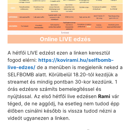
Online LIVE edzés
A hétfői LIVE edzést ezen a linken keresztül
fogod elérni:
https://kovirami.hu/selfbomb-
live-edzes/
de a menüben is megjelenik neked a
SELFBOMB alatt. Körülbelül 18.20-tól kezdjük a
streamet és mindig pontban 30-kor kezdünk. 1
órás edzésre számíts bemelegítéssel és
nyújtással. Az első hétfői live edzésen
Rami
vár
téged, de ne aggódj, ha esetleg nem tudod épp
élőben csinálni később is vissza tudod nézni a
videót ugyanezen a linken.