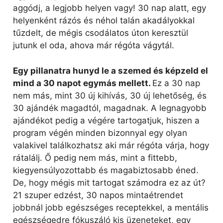
aggódj, a legjobb helyen vagy! 30 nap alatt, egy
helyenként rázós és néhol talán akadályokkal
tűzdelt, de mégis csodálatos úton keresztül
jutunk el oda, ahova már régóta vágytál.
Egy pillanatra hunyd le a szemed és képzeld el
mind a 30 napot egymás mellett.
Ez a 30 nap
nem más, mint 30 új kihívás, 30 új lehetőség, és
30 ajándék magadtól, magadnak. A legnagyobb
ajándékot pedig a végére tartogatjuk, hiszen a
program végén minden bizonnyal egy olyan
valakivel találkozhatsz aki már régóta várja, hogy
rátalálj. Ő pedig nem más, mint a fittebb,
kiegyensúlyozottabb és magabiztosabb éned.
De, hogy mégis mit tartogat számodra ez az út?
21 szuper edzést, 30 napos mintaétrendet
jobbnál jobb egészséges receptekkel, a mentális
egészségedre fókuszáló kis üzeneteket, egy