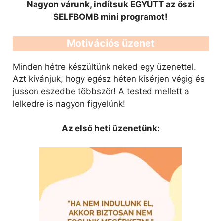
Nagyon várunk, indítsuk EGYÜTT az őszi
SELFBOMB mini programot!
Motivációs üzenet
Minden hétre készültünk neked egy üzenettel.
Azt kívánjuk, hogy egész héten kísérjen végig és
jusson eszedbe többször! A tested mellett a
lelkedre is nagyon figyelünk!
Az első heti üzenetünk: