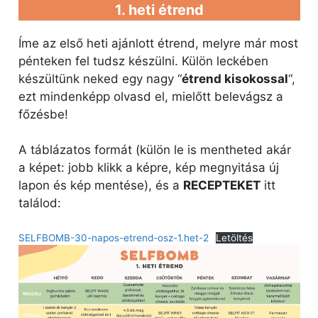
1. heti étrend
Íme az első heti ajánlott étrend, melyre már most
pénteken fel tudsz készülni. Külön leckében
készültünk neked egy nagy “
étrend kisokossal
“,
ezt mindenképp olvasd el, mielőtt belevágsz a
főzésbe!
A táblázatos formát (külön le is mentheted akár
a képet: jobb klikk a képre, kép megnyitása új
lapon és kép mentése), és a
RECEPTEKET
itt
találod:
SELFBOMB-30-napos-etrend-osz-1.het-2
Letöltés