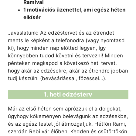
Ramival
1 motivációs üzenettel, ami egész héten
elkísér
Javaslatunk: Az edzéstervet és az étrendet
ments le képként a telefonodra (vagy nyomtasd
ki), hogy minden nap előtted legyen, így
könnyebben tudod követni és tervezni! Minden
pénteken megkapod a következő heti tervet,
hogy akár az edzésekre, akár az étrendre jobban
tudj készülni (bevásárlással, főzéssel…).
1. heti edzésterv
Már az első héten sem aprózzuk el a dolgokat,
úgyhogy kőkeményen belevágunk az edzésekbe,
és az egész testet jól átmozgatjuk. Hétfőn Rami,
szerdán Rebi vár élőben. Kedden és csütörtökön