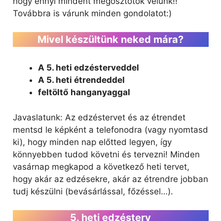
hogy ennyi mindent megosztotok velünk!!
Továbbra is várunk minden gondolatot:)
Mivel készültünk neked mára?
A 5. heti edzésterveddel
A 5. heti étrendeddel
feltöltő
hanganyaggal
Javaslatunk: Az edzéstervet és az étrendet
mentsd le képként a telefonodra (vagy nyomtasd
ki), hogy minden nap előtted legyen, így
könnyebben tudod követni és tervezni! Minden
vasárnap megkapod a következő heti tervet,
hogy akár az edzésekre, akár az étrendre jobban
tudj készülni (bevásárlással, főzéssel…).
5. heti edzésterv