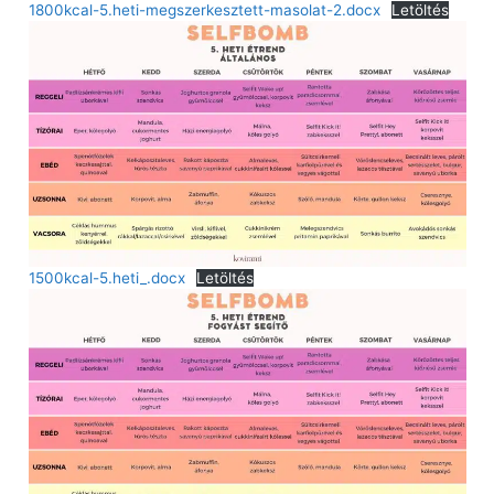
1800kcal-5.heti-megszerkesztett-masolat-2.docx
Letöltés
1500kcal-5.heti_.docx
Letöltés