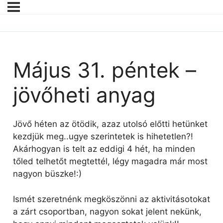
Május 31. péntek –
jövőheti anyag
Jövő héten az ötödik, azaz utolsó előtti hetünket
kezdjük meg..ugye szerintetek is hihetetlen?!
Akárhogyan is telt az eddigi 4 hét, ha minden
tőled telhetőt megtettél, légy magadra már most
nagyon büszke!:)
Ismét szeretnénk megköszönni az aktivitásotokat
a zárt csoportban, nagyon sokat jelent nekünk,