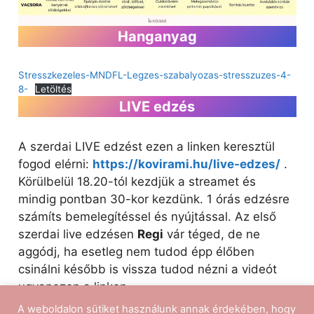
Hanganyag
Stresszkezeles-MNDFL-Legzes-szabalyozas-stresszuzes-4-
8-
Letöltés
LIVE edzés
A szerdai LIVE edzést ezen a linken keresztül
fogod elérni:
https://kovirami.hu/live-edzes/
.
Körülbelül 18.20-tól kezdjük a streamet és
mindig pontban 30-kor kezdünk. 1 órás edzésre
számíts bemelegítéssel és nyújtással. Az első
szerdai live edzésen
Regi
vár téged, de ne
aggódj, ha esetleg nem tudod épp élőben
csinálni később is vissza tudod nézni a videót
ugyanezen a linken.
A weboldalon sütiket használunk annak érdekében, hogy