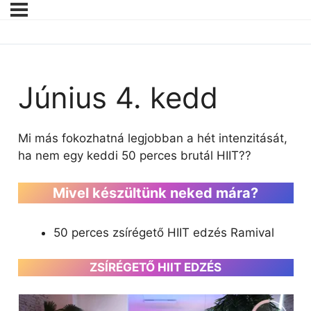
Június 4. kedd
Mi más fokozhatná legjobban a hét intenzitását,
ha nem egy keddi 50 perces brutál HIIT??
Mivel készültünk neked mára?
50 perces zsírégető HIIT edzés Ramival
ZSÍRÉGETŐ HIIT EDZÉS