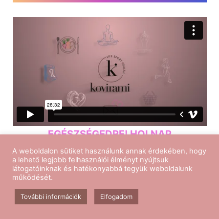
EGÉSZSÉGEDRE! HOLNAP
TALÁLKOZUNK!
A weboldalon sütiket használunk annak érdekében, hogy
a lehető legjobb felhasználói élményt nyújtsuk
látogatóinknak és hatékonyabbá tegyük weboldalunk
működését.
További információk
Elfogadom